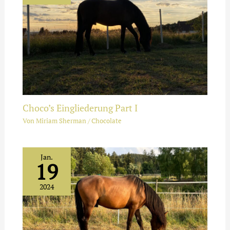
Choco’s Eingliederung Part I
Von
Miriam Sherman
/
Chocolate
Jan.
19
2024