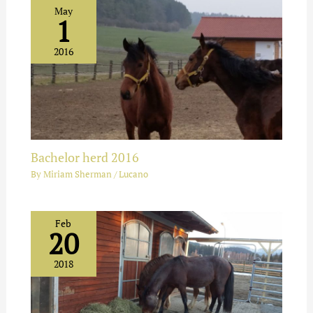
May
1
2016
Bachelor herd 2016
By
Miriam Sherman
/
Lucano
Feb
20
2018