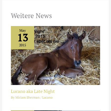
Weitere News
May
13
2015
Lucano aka Late Night
By
Miriam Sherman
/
Lucano